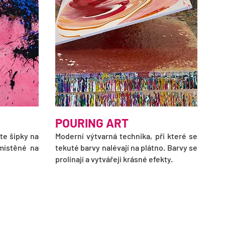
POURING ART
íte šipky na
Moderní výtvarná technika, při které se
místěné na
tekuté barvy nalévají na plátno. Barvy se
prolínají a vytvářejí krásné efekty.