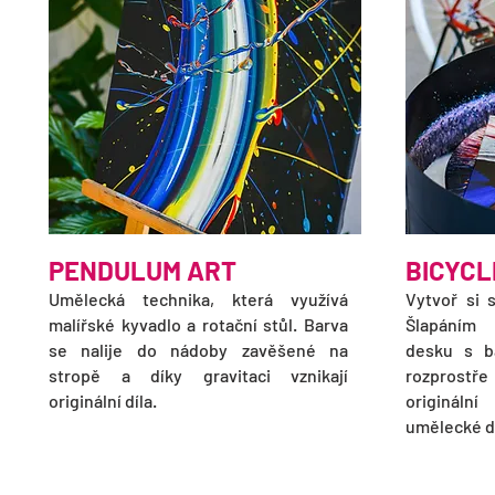
PENDULUM ART
BICYCL
Umělecká technika, která využívá
Vytvoř si 
malířské kyvadlo a rotační stůl. Barva
Šlapáním 
se nalije do nádoby zavěšené na
desku s ba
stropě a díky gravitaci vznikají
rozprostř
originální díla.
originál
umělecké dí