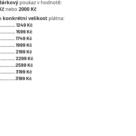
dárkový
poukaz v hodnotě:
 Kč
nebo
2000 Kč
na
konkrétní velikost
plátna:
..........
1249 Kč
..........
1599 Kč
..........
1749 Kč
..........
1999 Kč
..........
2199 Kč
..........
2299 Kč
..........
2599 Kč
..........
3199 Kč
..........
3199 Kč