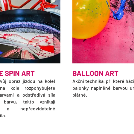
E SPIN ART
BALLOON ART
svůj obraz jízdou na kole!
Akční technika, při které ház
na kole rozpohybujete
balonky naplněné barvou u
rvami a odstředivá síla
plátně.
e barvu, takto vznikají
ní a nepředvídatelné
la.